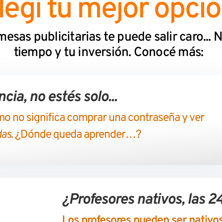
legí tu mejor opci
sas publicitarias te puede salir caro... 
tiempo y tu inversión. Conocé más:
cia, no estés solo...
tmo no significa comprar una contraseña y ver
das
. ¿Dónde queda aprender…?
¿Profesores nativos, las 24
Los profesores pueden ser nativo