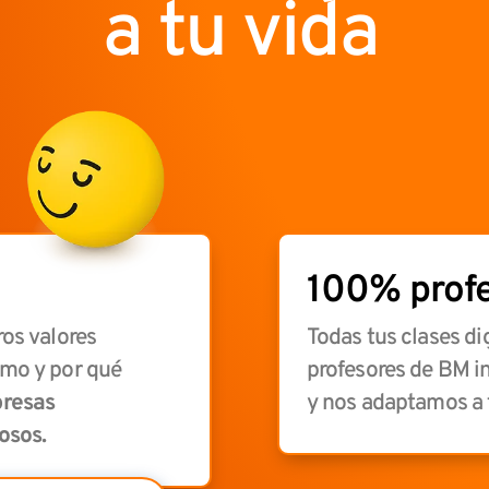
a tu vida
100% profe
ros valores
Todas tus clases di
ómo y por qué
profesores de BM i
presas
y nos adaptamos a 
osos.