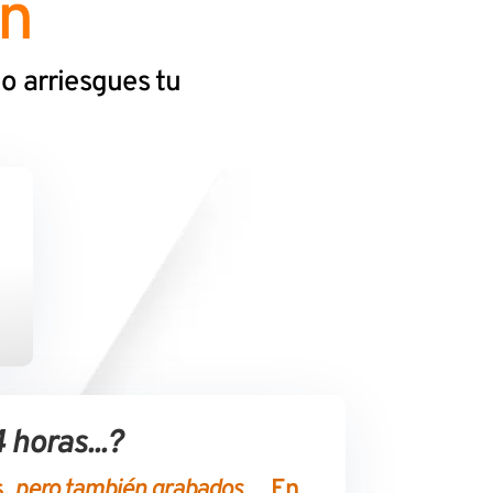
ón
No arriesgues tu
 horas...?
s,
pero también grabados…
En