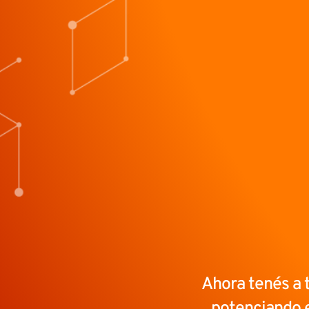
Ahora tenés a t
potenciando e