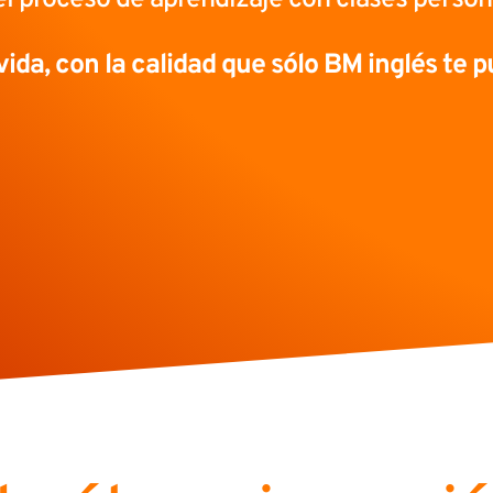
vida, con la calidad que sólo BM inglés te p
Clases individuales con
profesores de BM inglés