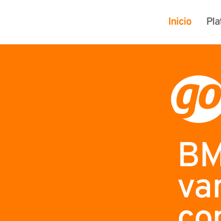
Inicio
Pla
BM
va
co