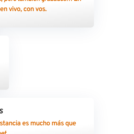
n vivo, con vos.
s
istancia es mucho más que
net
.