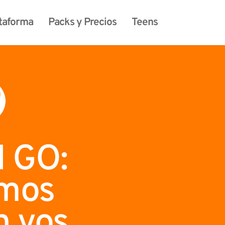
taforma
Packs y Precios
Teens
 GO:
mos
n vos