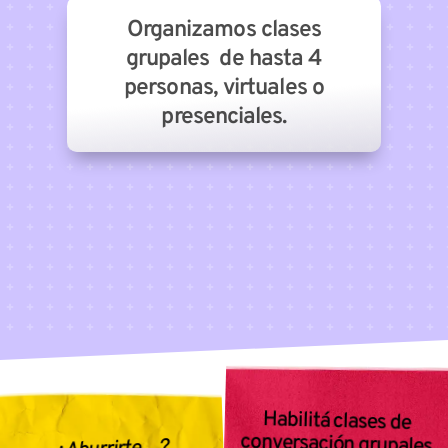
Organizamos clases
grupales de hasta 4
personas, virtuales o
presenciales.
Habilitá clases de
conversación grupales
para practicar, debatir y