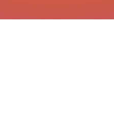
Flexibilidad total para
Sin libros
: Todo el
vos
: Accedé 24/7, todo el
material está a tu
año
disposición en la
plataforma