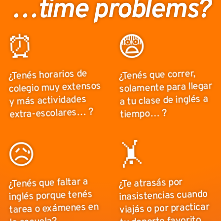
…time problems?
😨
⏰
¿Tenés horarios de
¿Tenés que correr,
solamente para llegar
colegio muy extensos
a tu clase de inglés a
y más actividades
extra-escolares… ?
tiempo… ?
😥
🤸
¿Tenés que faltar a
¿Te atrasás por
inasistencias cuando
inglés porque tenés
viajás o por practicar
tarea o exámenes en