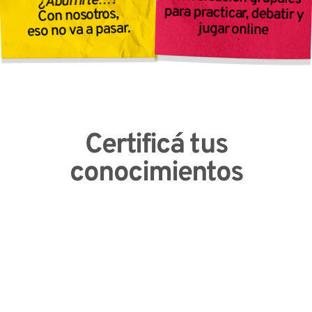
¿Aburrirte…?
Con nosotros,
eso no va a pasar.
jugar online
Certificá tus
conocimientos